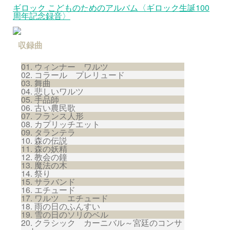
ギロック こどものためのアルバム〈ギロック生誕100
周年記念録音〉
収録曲
ウィンナー ワルツ
コラール プレリュード
舞曲
悲しいワルツ
手品師
古い農民歌
フランス人形
カプリッチエット
タランテラ
森の伝説
森の妖精
教会の鐘
魔法の木
祭り
サラバンド
エチュード
ワルツ エチュード
雨の日のふんすい
雪の日のソリのベル
クラシック カーニバル～宮廷のコンサ