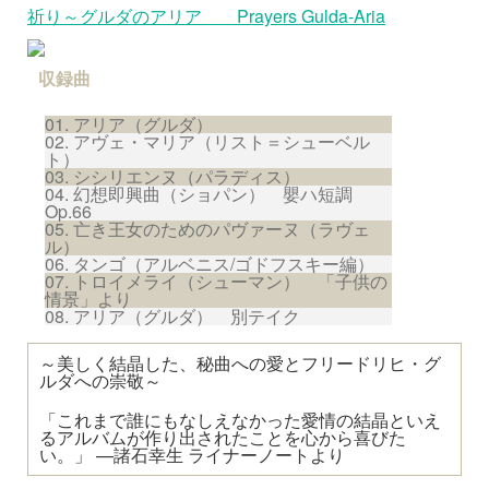
祈り～グルダのアリア Prayers Gulda-Aria
収録曲
アリア（グルダ）
アヴェ・マリア（リスト＝シューベル
ト）
シシリエンヌ（パラディス）
幻想即興曲（ショパン） 嬰ハ短調
Op.66
亡き王女のためのパヴァーヌ（ラヴェ
ル）
タンゴ（アルベニス/ゴドフスキー編）
トロイメライ（シューマン） 「子供の
情景」より
アリア（グルダ） 別テイク
～美しく結晶した、秘曲への愛とフリードリヒ・グ
ルダへの崇敬～
「これまで誰にもなしえなかった愛情の結晶といえ
るアルバムが作り出されたことを心から喜びた
い。」 —諸石幸生 ライナーノートより