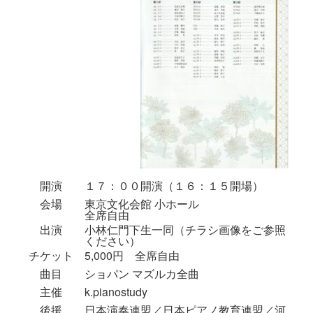
開演
１７：００開演（１６：１５開場）
会場
東京文化会館 小ホール
全席自由
出演
小林仁門下生一同（チラシ画像をご参照
ください）
チケット
5,000円 全席自由
曲目
ショパン マズルカ全曲
主催
k.pianostudy
後援
日本演奏連盟／日本ピアノ教育連盟／河