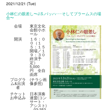
2021/12/21 (Tue)
小林仁の眼差し〜J.S.バッハ･･･そしてブラームスの場
合〜
会場
東京文化
会館小ホ
ール
開演
１６：０
０（１
５：１５
開場／１
９：３０
終演予
定）
5,000
円 全自
由席
プログラ
(チラシ画
ム&出演
像参照)
者
チケット
日本演奏
お申込み
連盟(コン
サート・
アシスト)
03-353