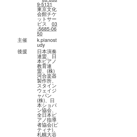
9-5131
東京文化
会館チケ
ットサー
ビス
03
-5685-06
50
主催
k.pianost
udy
後援
日本演奏
連盟、日
本ピアノ
教育連
盟、(株)
河合楽器
製作所、
スタイン
ウェイジ
ャパン
(株)、日
本ショパ
ン協会、
全日本ピ
アノ指導
者協会(ピ
ティナ)、
札幌大谷