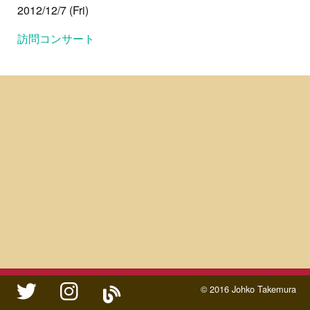
2012/12/7 (Fri)
訪問コンサート
twitter
instagram
ameblo
© 2016 Johko Takemura