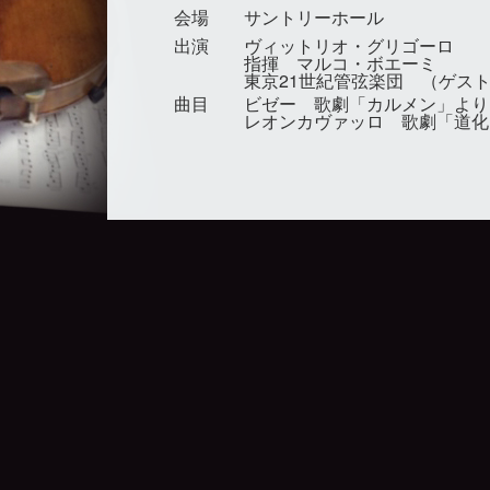
会場
サントリーホール
出演
ヴィットリオ・グリゴーロ
指揮 マルコ・ボエーミ
東京21世紀管弦楽団 （ゲス
曲目
ビゼー 歌劇「カルメン」より
レオンカヴァッロ 歌劇「道化