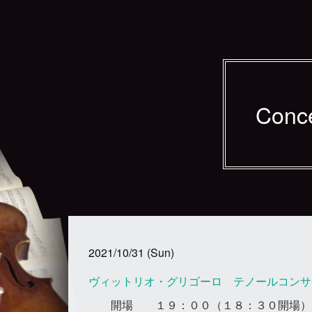
Conc
2021/10/31 (Sun)
ヴィットリオ・グリゴーロ テノールコンサ
開場
１９：００（１８：３０開場）