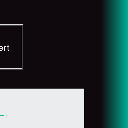
ert
ート