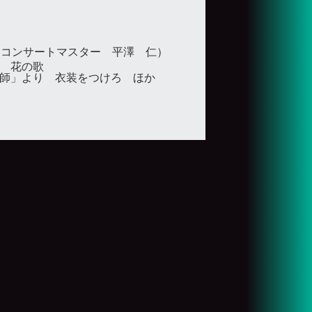
トコンサートマスター 平澤 仁）
 花の歌
師」より 衣装をつけろ ほか