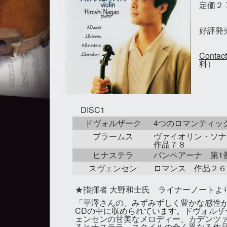
定価２
好評発
Contact
料）
DISC1
ドヴォルザーク
4つのロマンティッ
ブラームス
ヴァイオリン・ソ
作品７８
ヒナステラ
パンペアーナ 第1
スヴェンセン
ロマンス 作品２６
★指揮者 大野和士氏 ライナーノートよ
「平澤さんの、みずみずしく豊かな感性
CDの中に収められています。ドヴォルザ
ェンセンの甘美なメロディー、カデンツ
るヒナステラ、スタイルの全く異なる作