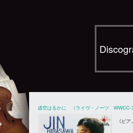
Discog
虚空はるかに （ライヴ・ノーツ WWCC-7
《ピア