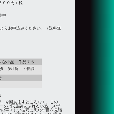
７００円＋税
売中
よりお申込みください。（送料無
クな小品 作品７５
ナタ 第1番 ト長調
番
り
が、今回あますところなく、この
ークの民族調あふれる小品、スヴ
ァの華々しい技巧に思わず目を見張
品を自在に弾き分けるセンスの良さ