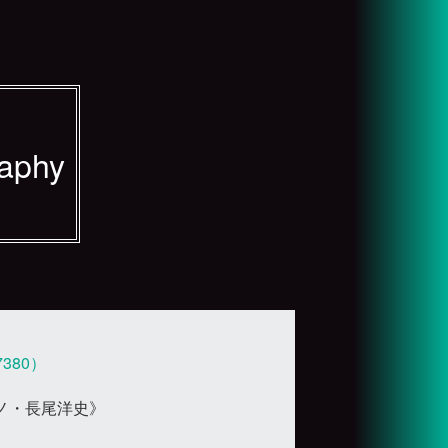
raphy
380）
ノ・長尾洋史》