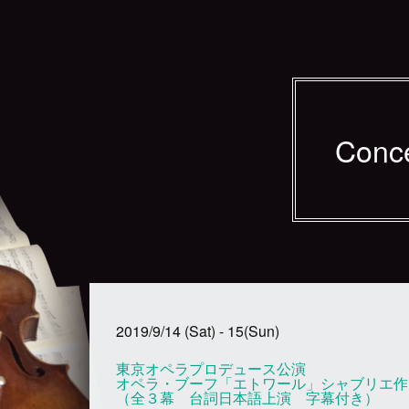
Conc
2019/9/14 (Sat) - 15(Sun)
東京オペラプロデュース公演
オペラ・ブーフ「エトワール」シャブリエ作
（全３幕 台詞日本語上演 字幕付き）