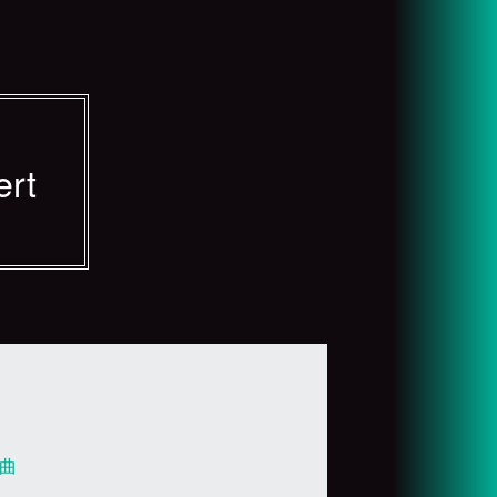
ert
曲