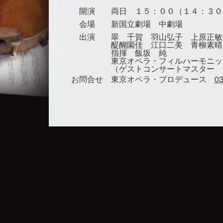
開演
両日 １５：００（１４：３０
会場
新国立劇場 中劇場
出演
翠 千賀 羽山弘子 上原正敏
醍醐園佳 江口二美 青柳素
指揮 飯坂 純
東京オペラ・フィルハーモニッ
（ゲストコンサートマスター 平澤
お問合せ
東京オペラ・プロデュース
03