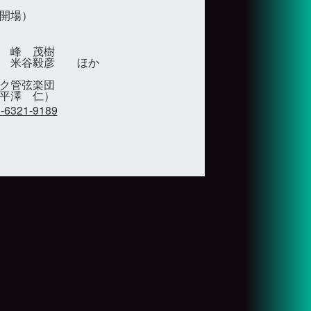
開場）
 峰 茂樹
晴 米谷毅彦 ほか
ク管弦楽団
 仁） 
-6321-9189