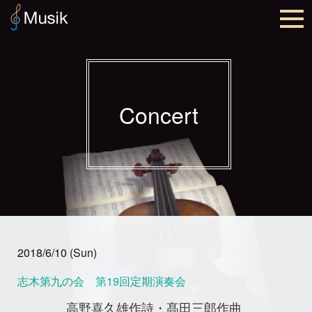
Concert
2018/6/10 (Sun)
志木第九の会 第19回定期演奏会
高野喜久雄作詩・髙田三郎作曲