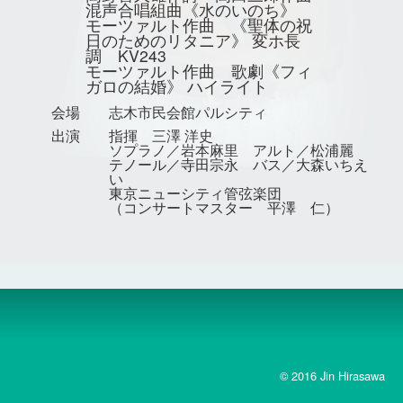
混声合唱組曲《水のいのち》
モーツァルト作曲 《聖体の祝
日のためのリタニア》 変ホ長
調 KV243
モーツァルト作曲 歌劇《フィ
ガロの結婚》 ハイライト
会場
志木市民会館パルシティ
出演
指揮 三澤 洋史
ソプラノ／岩本麻里 アルト／松浦麗
テノール／寺田宗永 バス／大森いちえ
い
東京ニューシティ管弦楽団
（コンサートマスター 平澤 仁）
© 2016 Jin Hirasawa