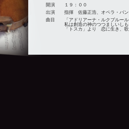
開演
１９：００
出演
指揮 佐藤正浩、オペラ・バン
曲目
「アドリアーナ・ルクブルール
私は創造の神のつつましいしも
「トスカ」より 恋に生き、