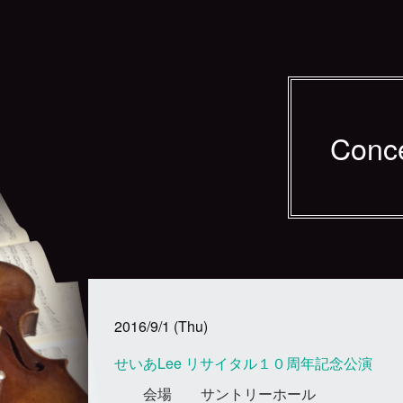
Conc
2016/9/1 (Thu)
せいあLee リサイタル１０周年記念公演
会場
サントリーホール