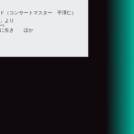
ド（コンサートマスター 平澤仁）
」より
べ
歌に生き ほか