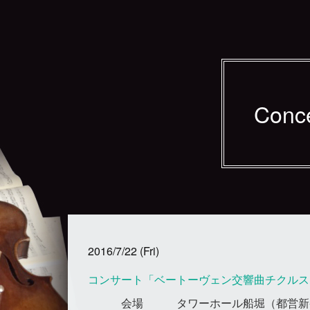
Conc
2016/7/22 (Fri)
コンサート「ベートーヴェン交響曲チクルス
会場
タワーホール船堀（都営新