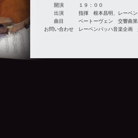
開演
１９：００
出演
指揮 根本昌明、レーベン
曲目
ベートーヴェン 交響曲第
お問い合わせ
レーベンバッハ音楽企画