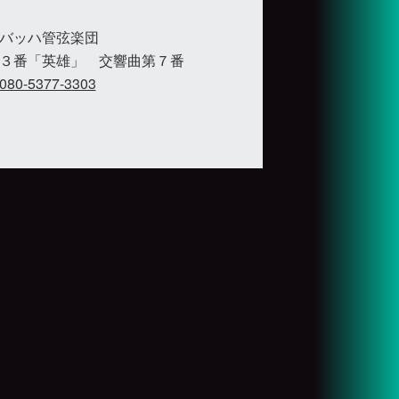
バッハ管弦楽団
３番「英雄」 交響曲第７番
080-5377-3303