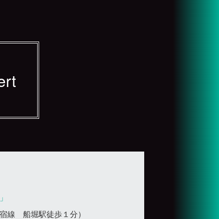
ert
」
宿線 船堀駅徒歩１分）