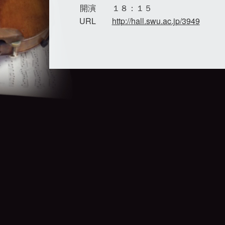
開演
１８：１５
URL
http://hall.swu.ac.jp/3949