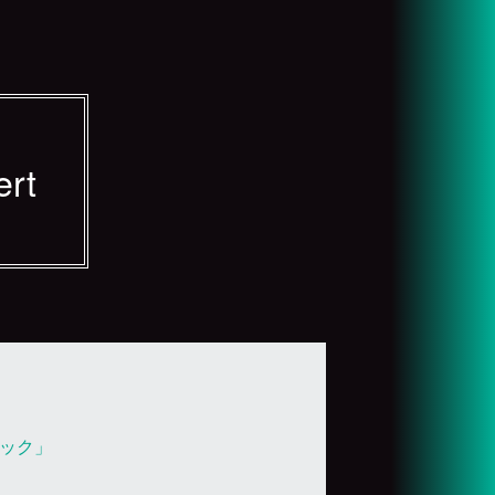
ert
ック」