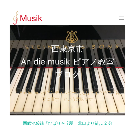
内
容
を
ス
キ
ッ
西東京市
プ
An die musik ピアノ教室
ブログ
† An die musik(アンディムジーク)とはドイツ語で「音
楽に寄す」という意味です
西武池袋線「ひばりヶ丘駅」北口より徒歩 2 分