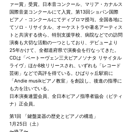
ァー賞」受賞。日本音コンクール、マリア・カナルス
国際音楽コンクールにて入賞。第13回ショパン国際
ピアノ・コンクールにてディプロマ授与。全国各地に
てソロ・リサイタル、オーケストラや著名アーティス
トと共演する傍ら、特別支援学校、病院などでの訪問
演奏も大切な活動の一つとしており、デビューより
25年かけて、全都道府県で演奏会を行なってきた。
CDは「ベートーヴェン三大ピアノソナタ リサイタル
ライヴ」ほか8枚リリースされ、いずれも「レコード
芸術」などで高評を得ている。ひばりヶ丘駅前に
「Andie musikピアノ教室」を創設し、後進の指導に
も力を注いでいる。
日本演奏連盟会員、全日本ピアノ指導者協会（ピティ
ナ）正会員。
第1回 「鍵盤楽器の歴史とピアノの構造」
1月25日（土）
〜終了〜