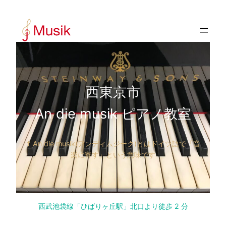
内
容
を
ス
キ
ッ
プ
西東京市
An die musik ピアノ教室
† An die musik(アンディムジーク)とはドイツ語で「音
楽に寄す」という意味です
西武池袋線「ひばりヶ丘駅」北口より徒歩 2 分