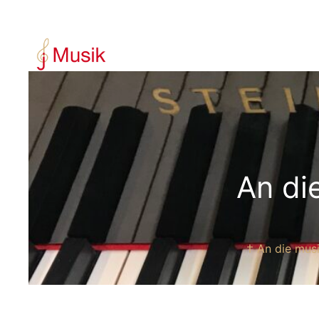
内
容
を
ス
キ
ッ
プ
An d
† An di