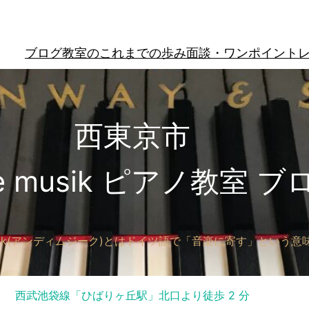
ブログ
教室のこれまでの歩み
面談・ワンポイント
西東京市
ie musik ピアノ教室 ブ
e musik(アンディムジーク)とはドイツ語で「音楽に寄す」という意
西武池袋線「ひばりヶ丘駅」北口より徒歩 2 分