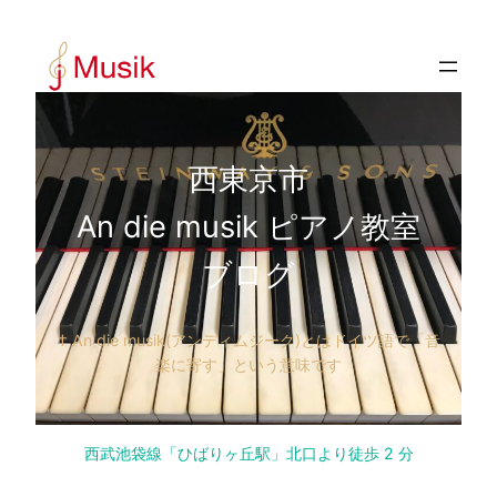
内
容
を
ス
キ
ッ
西東京市
プ
An die musik ピアノ教室
ブログ
† An die musik(アンディムジーク)とはドイツ語で「音
楽に寄す」という意味です
西武池袋線「ひばりヶ丘駅」北口より徒歩 2 分